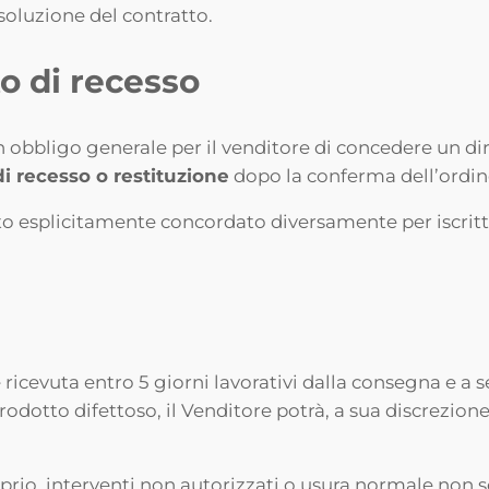
isoluzione del contratto.
to di recesso
un obbligo generale per il venditore di concedere un dir
di recesso o restituzione
dopo la conferma dell’ordine
ato esplicitamente concordato diversamente per iscritto
 ricevuta entro 5 giorni lavorativi dalla consegna e a s
dotto difettoso, il Venditore potrà, a sua discrezione
prio, interventi non autorizzati o usura normale non s