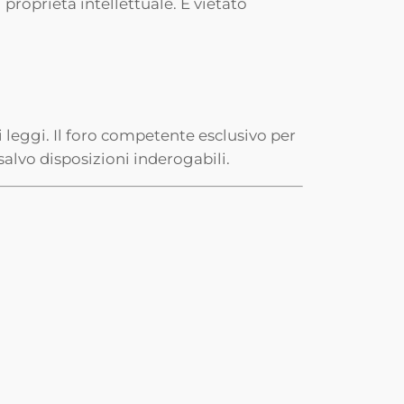
i proprietà intellettuale. È vietato
i leggi. Il foro competente esclusivo per
salvo disposizioni inderogabili.