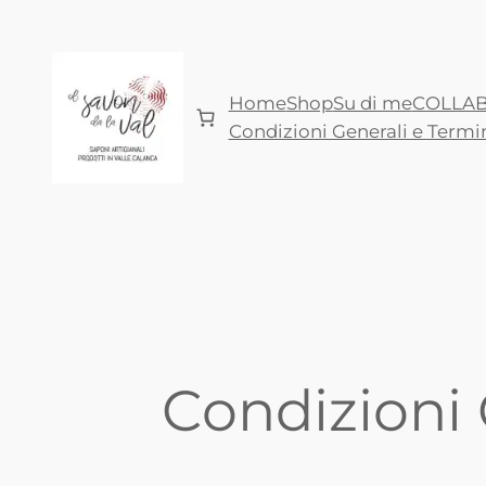
Vai
al
contenuto
Home
Shop
Su di me
COLLAB
Condizioni Generali e Termin
Condizioni 