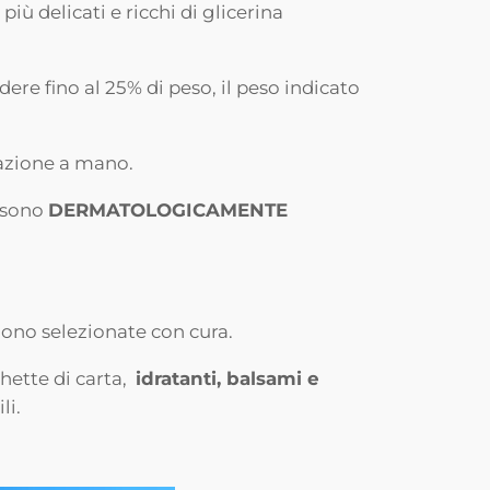
iù delicati e ricchi di glicerina
re fino al 25% di peso, il peso indicato
razione a mano.
a sono
DERMATOLOGICAMENTE
gono selezionate con cura.
chette di carta,
idratanti, balsami e
li.