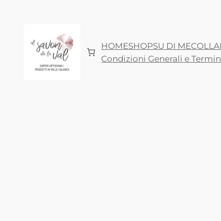
Vai
al
contenuto
HOME
SHOP
SU DI ME
COLLA
Condizioni Generali e Termini