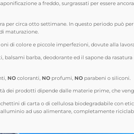
aponificazione a freddo, surgrassati per essere ancora p
a per circa otto settimane. In questo periodo può perde
 di maturazione.
ni di colore e piccole imperfezioni, dovute alla lavo
anti, balsami barba, deodorante ed il sapone da rasatur
ti,
NO
coloranti,
NO
profumi,
NO
parabeni o siliconi.
ità dei prodotti dipende dalle materie prime, che ven
chettini di carta o di cellulosa biodegradabile con eti
i alluminio ad uso alimentare, completamente riciclabi