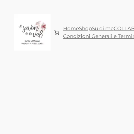
Vai
al
contenuto
Home
Shop
Su di me
COLLAB
Condizioni Generali e Termin