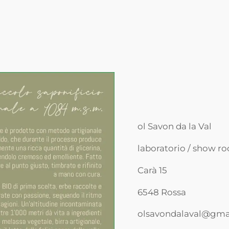
ol Savon da la Val
laboratorio / show r
Carà 15
6548 Rossa
olsavondalaval@gma