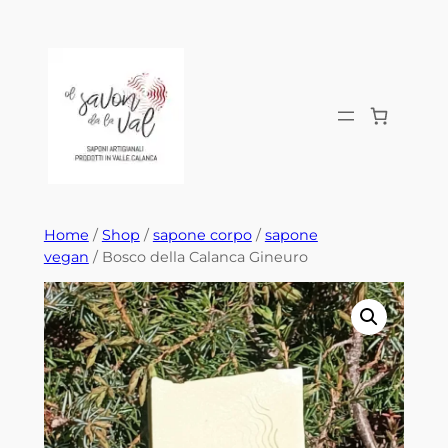
Vai
al
contenuto
Home
/
Shop
/
sapone corpo
/
sapone
vegan
/ Bosco della Calanca Gineuro