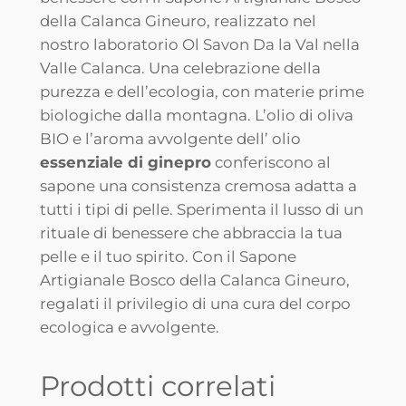
G
della Calanca Gineuro, realizzato nel
i
nostro laboratorio Ol Savon Da la Val nella
n
Valle Calanca. Una celebrazione della
e
purezza e dell’ecologia, con materie prime
u
biologiche dalla montagna. L’olio di oliva
r
BIO e l’aroma avvolgente dell’ olio
o
essenziale di ginepro
conferiscono al
q
sapone una consistenza cremosa adatta a
u
tutti i tipi di pelle. Sperimenta il lusso di un
a
rituale di benessere che abbraccia la tua
n
pelle e il tuo spirito. Con il Sapone
t
Artigianale Bosco della Calanca Gineuro,
i
regalati il privilegio di una cura del corpo
t
ecologica e avvolgente.
à
Prodotti correlati