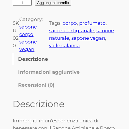
B
Aggiungi al carrello
o
s
Category:
SK
Tags:
corpo
, 
profumato
, 
c
sapone
U:
sapone artigianale
, 
sapone
o
corpo
, 
02
naturale
, 
sapone vegan
, 
d
sapone
0
valle calanca
e
vegan
l
Descrizione
l
a
Informazioni aggiuntive
C
Recensioni (0)
a
l
a
Descrizione
n
c
Immergiti in un’esperienza unica di
a
benessere con il Sapone Artigianale Bosco